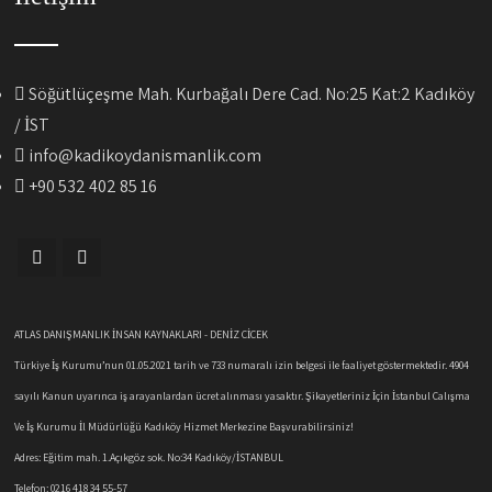
Söğütlüçeşme Mah. Kurbağalı Dere Cad. No:25 Kat:2 Kadıköy
/ İST
info@kadikoydanismanlik.com
+90 532 402 85 1
6
ATLAS DANIŞMANLIK İNSAN KAYNAKLARI - DENİZ ÇİÇEK
Türkiye İş Kurumu’nun 01.05.2021 tarih ve 733 numaralı izin belgesi ile faaliyet göstermektedir. 4904
sayılı Kanun uyarınca iş arayanlardan ücret alınması yasaktır. Şikayetleriniz İçin İstanbul Çalışma
Ve İş Kurumu İl Müdürlüğü Kadıköy Hizmet Merkezine Başvurabilirsiniz!
Adres: Eğitim mah. 1.Açıkgöz sok. No:34 Kadıköy/İSTANBUL
Telefon: 0216 418 34 55-57